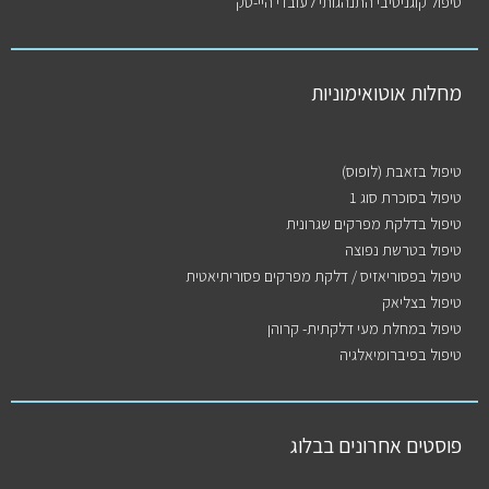
טיפול קוגניטיבי התנהגותי לעובדי היי-טק
מחלות אוטואימוניות
טיפול בזאבת (לופוס)
טיפול בסוכרת סוג 1
טיפול בדלקת מפרקים שגרונית
טיפול בטרשת נפוצה
טיפול בפסוריאזיס / דלקת מפרקים פסוריתיאטית
טיפול בצליאק
טיפול במחלת מעי דלקתית- קרוהן
טיפול בפיברומיאלגיה
פוסטים אחרונים בבלוג