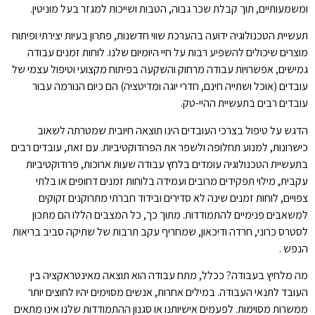
ומשמעותיים, תוך קבלת שכר גבוה, הטבות ושייכות למגזר בעל מוניטין.
תעשיית הטכנולוגיה ידועה בהערכת שווי חדשנות, פתרון בעיות יצירתי ופיתוח
מוצרים שיכולים להשפיע רבות על חיי היומיום שלנו. לוחות זמנים עבודה
גמישים, אפשרויות עבודה מרחוק והשקעה בפיתוח מקצועי וטיפול עצמי של
עובדים (אוכל ושתייה חינם, חדרי יוגה ומדיטציה) הם כיום הנורמה עבור
עובדים רבים בתעשיית ההיי-טק.
הדגש על טיפול בצרכי העובדים הינו תוצאה חיובית שמטרתה לשאוב
כישרונות, למנוע תחלופה ולשפר את הפרודוקטיביות. עם זאת, עובדים רבים
בתעשיית הטכנולוגיה עומדים בלחץ עבודה שעות ארוכות, פרודוקטיביות
עקבית, מילוי תפקידים מרובים ועמידה בלוחות זמנים דחופים או בלתי
צפויים, לוחות זמנים שינה לא סדירים ובידוד חברתי מתרוקנים זקוקים
למשאבים פנימיים להתמודדות. מתוך כך, כל המצבים הללו הם מתכון
לסטרס כרוני, חרדה ודיכאון, שמחריף עקב תרבות של שתיקה סביב בריאות
הנפש .
מה מלחיץ בעבודה? ככלל, מתח עבודה הוא תוצאה מאינטראקציה בין
העובד לתנאי העבודה. במילים אחרות, אנשים מסוימים יהיו לחוצים יותר
ממשרות מסוימות. לפעמים אישיותנו או סגנון ההתמודדות שלנו אינו מתאים