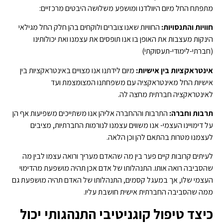
מתפתח החל מיום היוולדנו ומושפע משלושה היבטים מרכזיים:
חוויות והתנסויות:
החוויות שאנו צוברים ולוקחים בהן חלק החל מגילאי
הינקות מעצבות את האופן בו אנו תופסים את עצמנו ואת יכולותינו
(חברתי-לימודי-תעסוקתי)
אינטראקציות בין אישיות:
מיום לידתנו אנו מצויים באינטראקציות בין
אישיות החל מאינטראקציה עם משפחתנו המצומצמת ועד
לאינטראקציה חברתית מחצה לה.
תרבות וחברה:
התרבות וההחברה אליהן אנו משתייכים משפיעות אף הן
על דימויינו העצמי- אנו משווים עצמנו לנורמות החברתיות, מציבים
לעצמנו מטרות בהתאם להן וכן הלאה.
לעיתים קרובות קיים פער בין מה שהאדם מעריך ורואה עצמו לבין מה
שהסביבה רואה אותו. התנהלותו של אדם אכן תהיה מושפעת מהדימוי
העצמי שלו, אך במעגל קסמים, התנהלותו של האדם תהיה מושפעת גם
ממה שהסביבה החברתית אישית חושבת עליו.
כיצד טיפול קוגניטיבי התנהגותי יכול