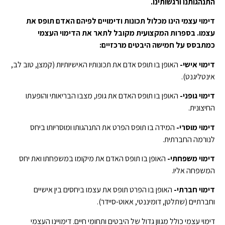
התנהגותנו ורגשותינו.
דימוי עצמי הינו מכלול תכונות ודימויים לפיהם האדם תופס את
עצמו. בספרות המקצועית מקובל לתאר את הדימוי העצמי
כמתבסס על חמישה היבטים מרכזיים:
דימוי אישי-
האופן בו תופס אדם את תכונותיו האישיותיות (קמצן, טוב לב,
אינטליגנט).
דימוי גופני-
האופן בו תופס האדם את גופו, מצבו הבריאותי והופעתו
החיצונית.
דימוי מוסרי-
המידה בו תופס הפרט את התנהגותו ומוסריותו ביחס
לנורמה החברתית.
דימוי משפחתי-
האופן בו תופס האדם את מיקומו במשפחתו ואת יחס
המשפחה אליו.
דימוי חברתי-
האופן בו הפרט תופס את עצמו ביחסים בין אישיים
וחברתיים (שתלטן, דומיננטי, אאוט-סיידר).
דימוי עצמי כולל מגוון גדול של היבטים ותחומי חיים. דימויינו העצמי