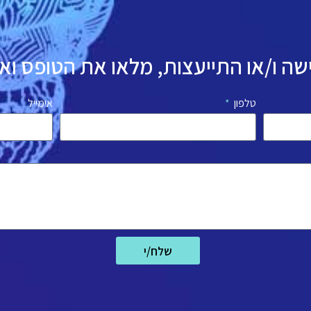
ה ו/או התייעצות, מלאו את הטופס וא
טלפון
אימייל
שלח/י