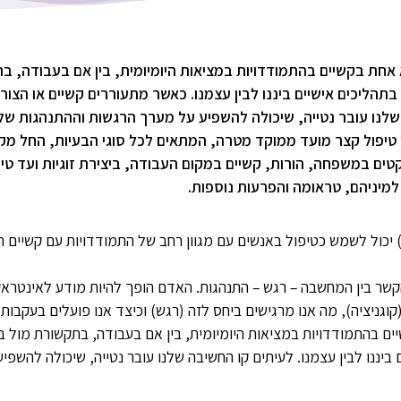
א אחת בקשיים בהתמודדויות במציאות היומיומית, בין אם בעבודה, ב
בתהליכים אישיים ביננו לבין עצמנו. כאשר מתעוררים קשיים או הצו
שלנו עובר נטייה, שיכולה להשפיע על מערך הרגשות וההתנהגות שלנ
נו טיפול קצר מועד ממוקד מטרה, המתאים לכל סוגי הבעיות, החל מק
קטים במשפחה, הורות, קשיים במקום העבודה, ביצירת זוגיות ועד טיפ
למיניהם, טראומה והפרעות נוספות.
יפול קוגניטיבי התנהגותי (CBT) יכול לשמש כטיפול באנשים עם מגוון רחב של התמודדויות עם ק
על הקשר בין המחשבה – רגש – התנהגות. האדם הופך להיות מודע לאינטראקצ
וגניציה), מה אנו מרגישים ביחס לזה (רגש) וכיצד אנו פועלים בעקבות 
שיים בהתמודדויות במציאות היומיומית, בין אם בעבודה, בתקשורת מול ב
 ביננו לבין עצמנו. לעיתים קו החשיבה שלנו עובר נטייה, שיכולה להשפ