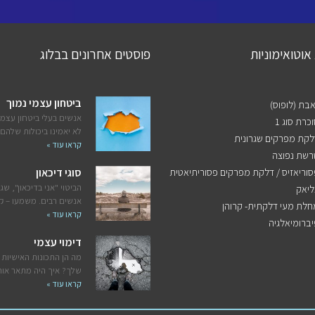
אוטואימוניות
פוסטים אחרונים בבלוג
ביטחון עצמי נמוך
אבת (לופוס)
אנשים בעלי ביטחון עצמי
כרת סוג 1
לא יאמינו ביכולות שלהם,
לקת מפרקים שגרונית
קראו עוד »
רשת נפוצה
סוריאזיס / דלקת מפרקים פסוריתיאטית
סוגי דיכאון
הביטוי "אני בדיכאון", שגו
ליאק
אנשים רבים. משמעו – 
חלת מעי דלקתית- קרוהן
קראו עוד »
יברומיאלגיה
דימוי עצמי
מה הן התכונות האישיות 
שלך? איך היה מתאר או
קראו עוד »