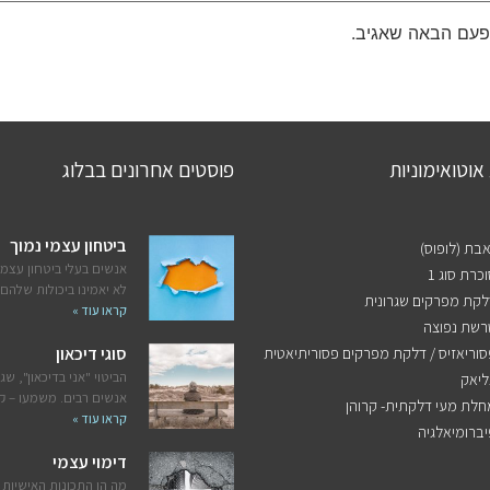
פעם הבאה שאגיב.
אוטואימוניות
פוסטים אחרונים בבלוג
ביטחון עצמי נמוך
אבת (לופוס)
אנשים בעלי ביטחון עצמי
כרת סוג 1
לא יאמינו ביכולות שלהם,
לקת מפרקים שגרונית
קראו עוד »
רשת נפוצה
סוריאזיס / דלקת מפרקים פסוריתיאטית
סוגי דיכאון
הביטוי "אני בדיכאון", שגו
ליאק
אנשים רבים. משמעו – 
חלת מעי דלקתית- קרוהן
קראו עוד »
יברומיאלגיה
דימוי עצמי
מה הן התכונות האישיות 