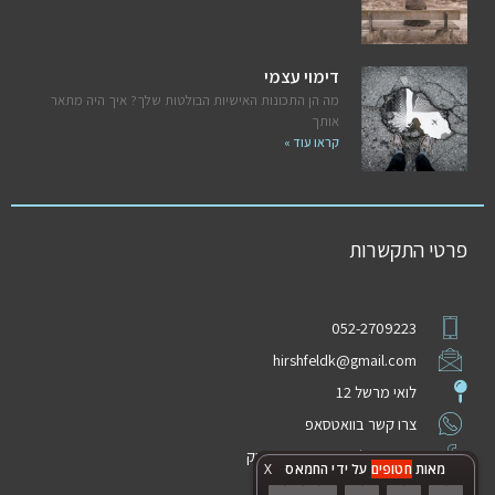
דימוי עצמי
מה הן התכונות האישיות הבולטות שלך? איך היה מתאר
אותך
קראו עוד »
פרטי התקשרות
052-2709223
hirshfeldk@gmail.com
לואי מרשל 12
צרו קשר בוואטסאפ
מוזמנים לבקר בדף הפייסבוק
מאות
חטופים
על ידי החמאס
X