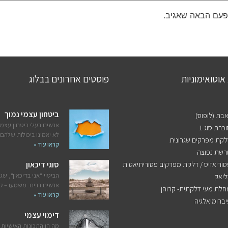
פעם הבאה שאגיב.
אוטואימוניות
פוסטים אחרונים בבלוג
ביטחון עצמי נמוך
אבת (לופוס)
אנשים בעלי ביטחון עצמי
כרת סוג 1
לא יאמינו ביכולות שלהם,
לקת מפרקים שגרונית
קראו עוד »
רשת נפוצה
סוריאזיס / דלקת מפרקים פסוריתיאטית
סוגי דיכאון
הביטוי "אני בדיכאון", שגו
ליאק
אנשים רבים. משמעו – 
חלת מעי דלקתית- קרוהן
קראו עוד »
יברומיאלגיה
דימוי עצמי
מה הן התכונות האישיות 